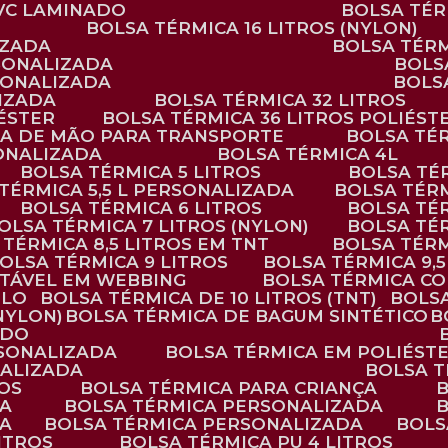
PVC LAMINADO
BOLSA TÉ
BOLSA TÉRMICA 16 LITROS (NYLON)
IZADA
BOLSA TÉR
RSONALIZADA
BOL
RSONALIZADA
BOL
LIZADA
BOLSA TÉRMICA 32 LITROS
IÉSTER
BOLSA TÉRMICA 36 LITROS POLIÉST
ALÇA DE MÃO PARA TRANSPORTE
BOLSA TÉ
SONALIZADA
BOLSA TÉRMICA 4L
BOLSA TÉRMICA 5 LITROS
BOLSA T
 TÉRMICA 5,5 L PERSONALIZADA
BOLSA TÉR
BOLSA TÉRMICA 6 LITROS
BOLSA TÉ
BOLSA TÉRMICA 7 LITROS (NYLON)
BOLSA TÉ
A TÉRMICA 8,5 LITROS EM TNT
BOLSA TÉR
BOLSA TÉRMICA 9 LITROS
BOLSA TÉRMICA 9,
STÁVEL EM WEBBING
BOLSA TÉRMICA C
PLO
BOLSA TÉRMICA DE 10 LITROS (TNT)
BOLS
(NYLON)
BOLSA TÉRMICA DE BAGUM SINTÉTICO
ADO
RSONALIZADA
BOLSA TÉRMICA EM POLIÉST
NALIZADA
BOLSA 
ROS
BOLSA TÉRMICA PARA CRIANÇA
DA
BOLSA TÉRMICA PERSONALIZADA
DA
BOLSA TÉRMICA PERSONALIZADA
BOL
LITROS
BOLSA TÉRMICA PU 4 LITROS