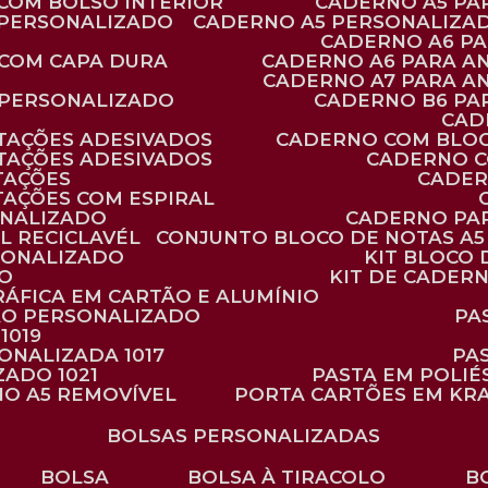
 COM BOLSO INTERIOR
CADERNO A5 P
 PERSONALIZADO
CADERNO A5 PERSONALIZAD
CADERNO A6 P
 COM CAPA DURA
CADERNO A6 PARA A
CADERNO A7 PARA A
 PERSONALIZADO
CADERNO B6 P
CA
TAÇÕES ADESIVADOS
CADERNO COM BLO
TAÇÕES ADESIVADOS
CADERNO 
TAÇÕES
CADE
TAÇÕES COM ESPIRAL
ONALIZADO
CADERNO PA
L RECICLAVÉL
CONJUNTO BLOCO DE NOTAS A5 
RSONALIZADO
KIT BLOC
DO
KIT DE CADER
RÁFICA EM CARTÃO E ALUMÍNIO
TÃO PERSONALIZADO
P
1019
SONALIZADA 1017
PA
ZADO 1021
PASTA EM POLI
NO A5 REMOVÍVEL
PORTA CARTÕES EM KR
BOLSAS PERSONALIZADAS
BOLSA
BOLSA À TIRACOLO