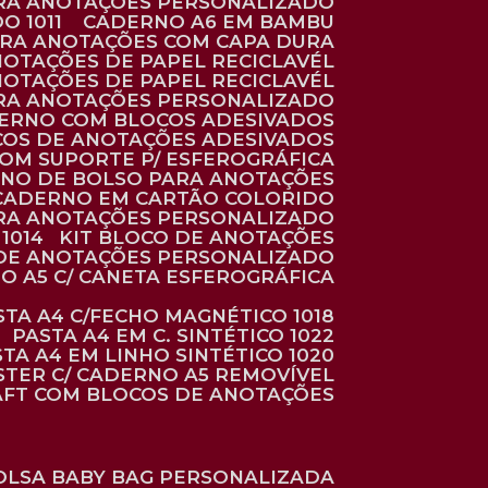
ARA ANOTAÇÕES PERSONALIZADO
O 1011
CADERNO A6 EM BAMBU
ARA ANOTAÇÕES COM CAPA DURA
NOTAÇÕES DE PAPEL RECICLAVÉL
NOTAÇÕES DE PAPEL RECICLAVÉL
ARA ANOTAÇÕES PERSONALIZADO
DERNO COM BLOCOS ADESIVADOS
COS DE ANOTAÇÕES ADESIVADOS
COM SUPORTE P/ ESFEROGRÁFICA
RNO DE BOLSO PARA ANOTAÇÕES
CADERNO EM CARTÃO COLORIDO
RA ANOTAÇÕES PERSONALIZADO
1014
KIT BLOCO DE ANOTAÇÕES
O DE ANOTAÇÕES PERSONALIZADO
NO A5 C/ CANETA ESFEROGRÁFICA
ASTA A4 C/FECHO MAGNÉTICO 1018
PASTA A4 EM C. SINTÉTICO 1022
STA A4 EM LINHO SINTÉTICO 1020
ÉSTER C/ CADERNO A5 REMOVÍVEL
AFT COM BLOCOS DE ANOTAÇÕES
BOLSA BABY BAG PERSONALIZADA