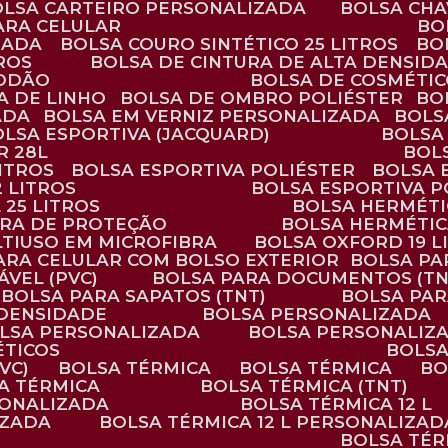
BOLSA CARTEIRO PERSONALIZADA
BOLSA CH
ARA CELULAR
B
ZADA
BOLSA COURO SINTÉTICO 25 LITROS
B
TROS
BOLSA DE CINTURA DE ALTA DENSID
GODÃO
BOLSA DE COSMÉTI
SA DE LINHO
BOLSA DE OMBRO POLIÉSTER
B
ADA
BOLSA EM VERNIZ PERSONALIZADA
BOL
BOLSA ESPORTIVA (JACQUARD)
BOLSA
R 28L
BOL
ITROS
BOLSA ESPORTIVA POLIÉSTER
BOLSA
2 LITROS
BOLSA ESPORTIVA P
 25 LITROS
BOLSA HERMÉTI
ARA DE PROTEÇÃO
BOLSA HERMÉTI
LTIUSO EM MICROFIBRA
BOLSA OXFORD 19 L
PARA CELULAR COM BOLSO EXTERIOR
BOLSA P
ÁVEL (PVC)
BOLSA PARA DOCUMENTOS (TN
BOLSA PARA SAPATOS (TNT)
BOLSA PA
 DENSIDADE
BOLSA PERSONALIZADA
OLSA PERSONALIZADA
BOLSA PERSONALIZ
ÉTICOS
BOLS
VC)
BOLSA TÉRMICA
BOLSA TÉRMICA
B
SA TÉRMICA
BOLSA TÉRMICA (TNT)
RSONALIZADA
BOLSA TÉRMICA 12 L
IZADA
BOLSA TÉRMICA 12 L PERSONALIZAD
BOLSA TÉ