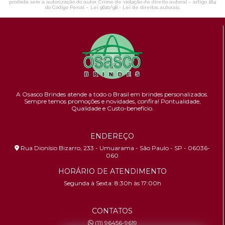
proibida sem a autorização do autor. Crime de violação de direito autoral – artigo 184
do Código Penal –
Lei 9610/98 - Lei de direitos autorais
.
A Osasco Brindes atende a todo o Brasil em brindes personalizados.
Sempre temos promoções e novidades,
confira!
Pontualidade,
Qualidade e Custo-benefício.
ENDEREÇO
Rua Dionísio Bizarro, 233 - Umuarama - São Paulo - SP - 06036-
060
HORÁRIO DE ATENDIMENTO
Segunda à Sexta: 8:30h às 17:00h
CONTATOS
(11) 96456-9619