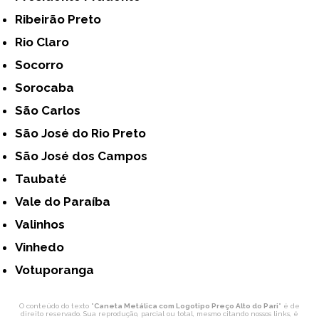
Ribeirão Preto
Rio Claro
Socorro
Sorocaba
São Carlos
São José do Rio Preto
São José dos Campos
Taubaté
Vale do Paraíba
Valinhos
Vinhedo
Votuporanga
O conteúdo do texto "
Caneta Metálica com Logotipo Preço Alto do Pari
" é de
direito reservado. Sua reprodução, parcial ou total, mesmo citando nossos links, é