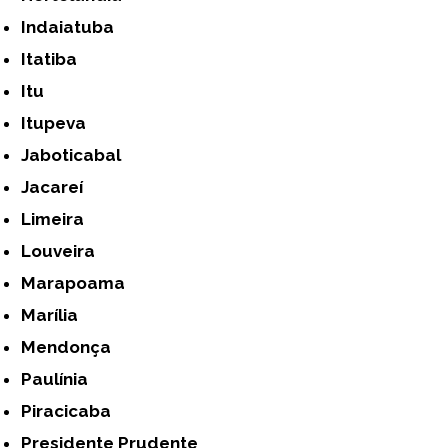
Indaiatuba
Itatiba
Itu
Itupeva
Jaboticabal
Jacareí
Limeira
Louveira
Marapoama
Marília
Mendonça
Paulínia
Piracicaba
Presidente Prudente