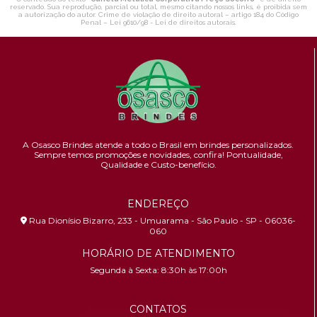
reservado. Sua reprodução, parcial ou total, mesmo citando nossos links, é proibida sem
a autorização do autor. Crime de violação de direito autoral – artigo 184 do Código
Penal –
Lei 9610/98 - Lei de direitos autorais
.
A Osasco Brindes atende a todo o Brasil em brindes personalizados.
Sempre temos promoções e novidades,
confira!
Pontualidade,
Qualidade e Custo-benefício.
ENDEREÇO
Rua Dionísio Bizarro, 233 - Umuarama - São Paulo - SP - 06036-
060
HORÁRIO DE ATENDIMENTO
Segunda à Sexta: 8:30h às 17:00h
CONTATOS