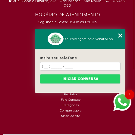
Rua Dionísio Bizarro, 233 - Umuarama - São Paulo - SP - 06036-
060
HORÁRIO DE ATENDIMENTO
Segunda à Sexta: 8:30h às 17:00h
CONTATOS
Olá! Fale agora pelo WhatsApp
(11) 96456-9619
contato@osascobrindes.com.br
Insira seu telefone
CNPJ:
26.434.153/0001-30
MENU
INICIAR CONVERSA
Home
Quem somos
1
Produtos
Fale Conosco
Categorias
Compre agora
Mapa do site