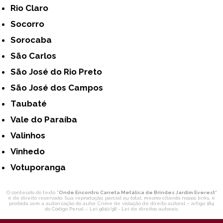
Rio Claro
Socorro
Sorocaba
São Carlos
São José do Rio Preto
São José dos Campos
Taubaté
Vale do Paraíba
Valinhos
Vinhedo
Votuporanga
O conteúdo do texto "
Onde Encontro Caneta Metálica de Brindes Jardim Everest
"
é de direito reservado. Sua reprodução, parcial ou total, mesmo citando nossos links, é
proibida sem a autorização do autor. Crime de violação de direito autoral – artigo 184
do Código Penal –
Lei 9610/98 - Lei de direitos autorais
.