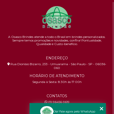
A Osasco Brindes atende a todo o Brasil em brindes personalizados.
Sempre temos promoções e novidades,
confira!
Pontualidade,
Qualidade e Custo-benefício.
ENDEREÇO
Rua Dionísio Bizarro, 233 - Umuarama - São Paulo - SP - 06036-
060
HORÁRIO DE ATENDIMENTO
Segunda à Sexta: 8:30h às 17:00h
CONTATOS
(11) 96456-9619
contato@osascobrindes.com.br
Olá! Fale agora pelo WhatsApp
CNPJ:
26.434.153/0001-30