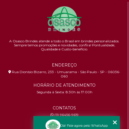
A Osasco Brindes atende a todo o Brasil em brindes personalizados.
Sempre temos promoções e novidades,
confira!
Pontualidade,
Qualidade e Custo-benefício.
ENDEREÇO
Rua Dionísio Bizarro, 233 - Umuarama - São Paulo - SP - 06036-
060
HORÁRIO DE ATENDIMENTO
Segunda à Sexta: 8:30h às 17:00h
CONTATOS
(11) 96456-9619
contato@osascobrindes.com.br
Olá! Fale agora pelo WhatsApp
CNPJ:
26.434.153/0001-30