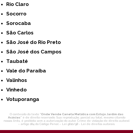
Rio Claro
Socorro
Sorocaba
São Carlos
São José do Rio Preto
São José dos Campos
Taubaté
Vale do Paraíba
Valinhos
Vinhedo
Votuporanga
O conteúdo do texto "
Onde Vende Caneta Metálica com Estojo Jardim das
Acácias
" é de direito reservado. Sua reprodução, parcial ou total, mesmo citando
nossos links, é proibida sem a autorização do autor. Crime de violação de direito autoral
– artigo 184 do Código Penal –
Lei 9610/98 - Lei de direitos autorais
.