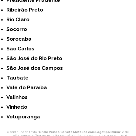
Presidente Prudente
Ribeirão Preto
Rio Claro
Socorro
Sorocaba
São Carlos
São José do Rio Preto
São José dos Campos
Taubaté
Vale do Paraíba
Valinhos
Vinhedo
Votuporanga
O conteúdo do texto "
Onde Vende Caneta Metálica com Logotipo Imirim
" é de
direito reservado. Sua reprodução, parcial ou total, mesmo citando nossos links, é