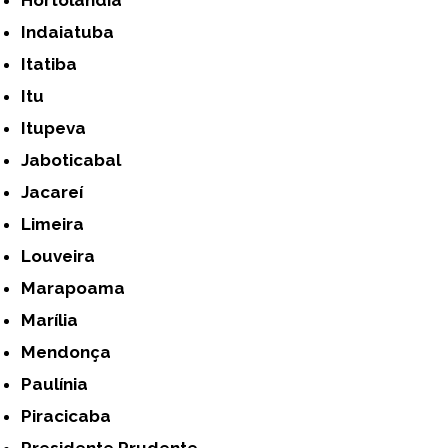
Hortolândia
Indaiatuba
Itatiba
Itu
Itupeva
Jaboticabal
Jacareí
Limeira
Louveira
Marapoama
Marília
Mendonça
Paulínia
Piracicaba