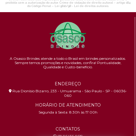
proibida sem a autorização do autor. Crime de violação de direito autoral – artigo 184
do Código Penal –
Lei 9610/98 - Lei de direitos autorais
.
A Osasco Brindes atende a todo o Brasil em brindes personalizados.
Sempre temos promoções e novidades,
confira!
Pontualidade,
Qualidade e Custo-benefício.
ENDEREÇO
Rua Dionísio Bizarro, 233 - Umuarama - São Paulo - SP - 06036-
060
HORÁRIO DE ATENDIMENTO
Segunda à Sexta: 8:30h às 17:00h
CONTATOS