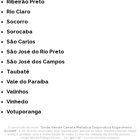
Ribeirão Preto
Rio Claro
Socorro
Sorocaba
São Carlos
São José do Rio Preto
São José dos Campos
Taubaté
Vale do Paraíba
Valinhos
Vinhedo
Votuporanga
O conteúdo do texto "
Onde Vende Caneta Metálica Corporativa Engenheiro
Goulart
" é de direito reservado. Sua reprodução, parcial ou total, mesmo citando nossos
links, é proibida sem a autorização do autor. Crime de violação de direito autoral –
artigo 184 do Código Penal –
Lei 9610/98 - Lei de direitos autorais
.