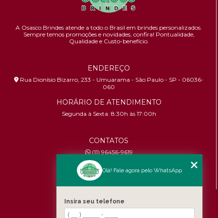
A Osasco Brindes atende a todo o Brasil em brindes personalizados.
Sempre temos promoções e novidades,
confira!
Pontualidade,
Qualidade e Custo-benefício.
ENDEREÇO
Rua Dionísio Bizarro, 233 - Umuarama - São Paulo - SP - 06036-
060
HORÁRIO DE ATENDIMENTO
Segunda à Sexta: 8:30h às 17:00h
CONTATOS
(11) 96456-9619
contato@osascobrindes.com.br
Olá! Fale agora pelo WhatsApp
CNPJ:
26.434.153/0001-30
MENU
Insira seu telefone
Home