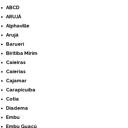
ABCD
ARUJÁ
Alphaville
Arujá
Barueri
Biritiba Mirim
Caieiras
Caierias
Cajamar
Carapicuíba
Cotia
Diadema
Embu
Embu Guaçú