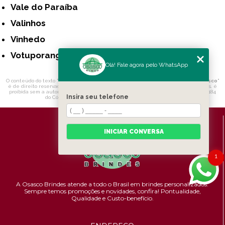
Vale do Paraíba
Valinhos
Vinhedo
Votuporanga
Olá! Fale agora pelo WhatsApp
O conteúdo do texto "
Caneta Metálica com Logotipo para Empresa Preço Osasco
"
é de direito reservado. Sua reprodução, parcial ou total, mesmo citando nossos links, é
proibida sem a autorização do autor. Crime de violação de direito autoral – artigo 184
Insira seu telefone
do Código Penal –
Lei 9610/98 - Lei de direitos autorais
.
INICIAR CONVERSA
1
A Osasco Brindes atende a todo o Brasil em brindes personalizados.
Sempre temos promoções e novidades,
confira!
Pontualidade,
Qualidade e Custo-benefício.