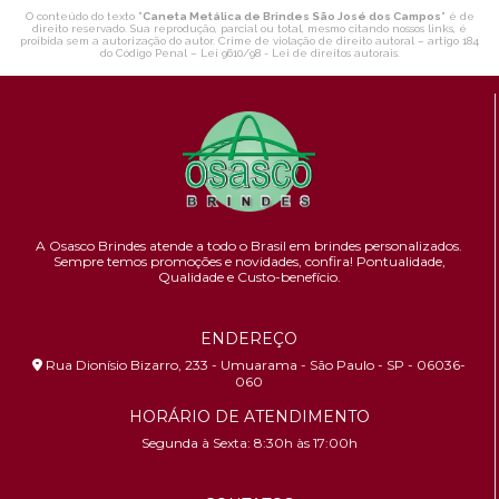
O conteúdo do texto "
Caneta Metálica de Brindes São José dos Campos
" é de
direito reservado. Sua reprodução, parcial ou total, mesmo citando nossos links, é
proibida sem a autorização do autor. Crime de violação de direito autoral – artigo 184
do Código Penal –
Lei 9610/98 - Lei de direitos autorais
.
A Osasco Brindes atende a todo o Brasil em brindes personalizados.
Sempre temos promoções e novidades,
confira!
Pontualidade,
Qualidade e Custo-benefício.
ENDEREÇO
Rua Dionísio Bizarro, 233 - Umuarama - São Paulo - SP - 06036-
060
HORÁRIO DE ATENDIMENTO
Segunda à Sexta: 8:30h às 17:00h