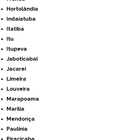
Hortolândia
Indaiatuba
Itatiba
Itu
Itupeva
Jaboticabal
Jacareí
Limeira
Louveira
Marapoama
Marília
Mendonça
Paulínia
Piracicaba