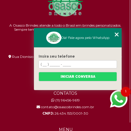
A Osasco Brindes atende a todo o Brasil em brindes personalizados.
Sempre temos promoções e novidades,
confira!
Pontualidade,
Qualidade e Custo-benefício.
Olá! Fale agora pelo WhatsApp
ENDEREÇO
Rua Dionísio Bizarro, 233 - Umuarama - São Paulo - SP - 06036-
Insira seu telefone
060
HORÁRIO DE ATENDIMENTO
INICIAR CONVERSA
Segunda à Sexta: 8:30h às 17:00h
1
CONTATOS
(11) 96456-9619
contato@osascobrindes.com.br
CNPJ:
26.434.153/0001-30
MENU