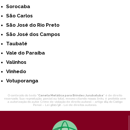
Sorocaba
São Carlos
São José do Rio Preto
São José dos Campos
Taubaté
Vale do Paraíba
Valinhos
Vinhedo
Votuporanga
O conteúdo do texto "
Caneta Metálica para Brindes Jurubatuba
" é de direito
reservado. Sua reprodução, parcial ou total, mesmo citando nossos links, é proibida sem
a autorização do autor. Crime de violação de direito autoral – artigo 184 do Código
Penal –
Lei 9610/98 - Lei de direitos autorais
.