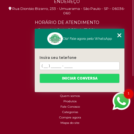
ENDEREÇO
Rua Dionísio Bizarro, 233 - Umuarama - São Paulo - SP - 06036-
060
HORÁRIO DE ATENDIMENTO
Segunda à Sexta: 8:30h às 17:00h
Olá! Fale agora pelo WhatsApp
CONTATOS
(11) 96456-9619
Insira seu telefone
contato@osascobrindes.com.br
CNPJ:
26.434.153/0001-30
INICIAR CONVERSA
MENU
Home
1
Quem somos
Produtos
Fale Conosco
Categorias
Compre agora
Mapa do site