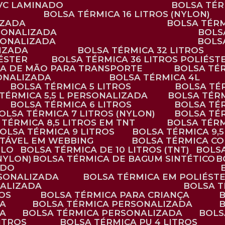
PVC LAMINADO
BOLSA TÉ
BOLSA TÉRMICA 16 LITROS (NYLON)
IZADA
BOLSA TÉR
RSONALIZADA
BOL
RSONALIZADA
BOL
LIZADA
BOLSA TÉRMICA 32 LITROS
IÉSTER
BOLSA TÉRMICA 36 LITROS POLIÉST
ALÇA DE MÃO PARA TRANSPORTE
BOLSA TÉ
SONALIZADA
BOLSA TÉRMICA 4L
BOLSA TÉRMICA 5 LITROS
BOLSA T
 TÉRMICA 5,5 L PERSONALIZADA
BOLSA TÉR
BOLSA TÉRMICA 6 LITROS
BOLSA TÉ
BOLSA TÉRMICA 7 LITROS (NYLON)
BOLSA TÉ
A TÉRMICA 8,5 LITROS EM TNT
BOLSA TÉR
BOLSA TÉRMICA 9 LITROS
BOLSA TÉRMICA 9,
STÁVEL EM WEBBING
BOLSA TÉRMICA C
PLO
BOLSA TÉRMICA DE 10 LITROS (TNT)
BOLS
(NYLON)
BOLSA TÉRMICA DE BAGUM SINTÉTICO
ADO
RSONALIZADA
BOLSA TÉRMICA EM POLIÉST
NALIZADA
BOLSA 
ROS
BOLSA TÉRMICA PARA CRIANÇA
DA
BOLSA TÉRMICA PERSONALIZADA
DA
BOLSA TÉRMICA PERSONALIZADA
BOL
LITROS
BOLSA TÉRMICA PU 4 LITROS