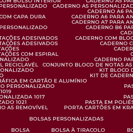
 COM BOLSO INTERIOR
CADERNO A5 P
 PERSONALIZADO
CADERNO A5 PERSONALIZAD
CADERNO A6 P
 COM CAPA DURA
CADERNO A6 PARA A
CADERNO A7 PARA A
 PERSONALIZADO
CADERNO B6 P
CA
TAÇÕES ADESIVADOS
CADERNO COM BLO
TAÇÕES ADESIVADOS
CADERNO 
TAÇÕES
CADE
TAÇÕES COM ESPIRAL
ONALIZADO
CADERNO PA
L RECICLAVÉL
CONJUNTO BLOCO DE NOTAS A5 
RSONALIZADO
KIT BLOC
DO
KIT DE CADER
RÁFICA EM CARTÃO E ALUMÍNIO
TÃO PERSONALIZADO
P
1019
SONALIZADA 1017
PA
ZADO 1021
PASTA EM POLI
NO A5 REMOVÍVEL
PORTA CARTÕES EM KR
BOLSAS PERSONALIZADAS
BOLSA
BOLSA À TIRACOLO