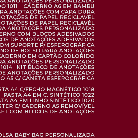
ARA ANOTAÇÕES PERSONALIZADO
O 1011
CADERNO A6 EM BAMBU
ARA ANOTAÇÕES COM CAPA DURA
NOTAÇÕES DE PAPEL RECICLAVÉL
NOTAÇÕES DE PAPEL RECICLAVÉL
ARA ANOTAÇÕES PERSONALIZADO
DERNO COM BLOCOS ADESIVADOS
COS DE ANOTAÇÕES ADESIVADOS
COM SUPORTE P/ ESFEROGRÁFICA
RNO DE BOLSO PARA ANOTAÇÕES
CADERNO EM CARTÃO COLORIDO
RA ANOTAÇÕES PERSONALIZADO
1014
KIT BLOCO DE ANOTAÇÕES
O DE ANOTAÇÕES PERSONALIZADO
NO A5 C/ CANETA ESFEROGRÁFICA
ASTA A4 C/FECHO MAGNÉTICO 1018
PASTA A4 EM C. SINTÉTICO 1022
STA A4 EM LINHO SINTÉTICO 1020
ÉSTER C/ CADERNO A5 REMOVÍVEL
AFT COM BLOCOS DE ANOTAÇÕES
BOLSA BABY BAG PERSONALIZADA