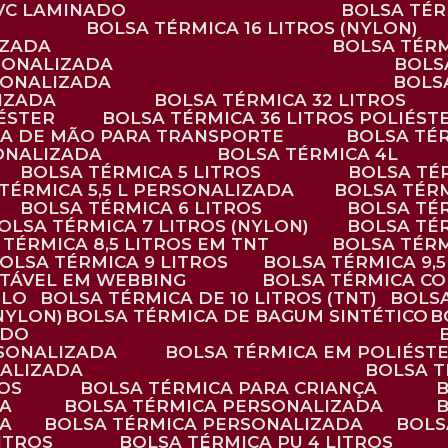
PVC LAMINADO
BOLSA TÉ
BOLSA TÉRMICA 16 LITROS (NYLON)
IZADA
BOLSA TÉR
RSONALIZADA
BOL
RSONALIZADA
BOL
LIZADA
BOLSA TÉRMICA 32 LITROS
IÉSTER
BOLSA TÉRMICA 36 LITROS POLIÉST
ALÇA DE MÃO PARA TRANSPORTE
BOLSA TÉ
SONALIZADA
BOLSA TÉRMICA 4L
BOLSA TÉRMICA 5 LITROS
BOLSA T
 TÉRMICA 5,5 L PERSONALIZADA
BOLSA TÉR
BOLSA TÉRMICA 6 LITROS
BOLSA TÉ
BOLSA TÉRMICA 7 LITROS (NYLON)
BOLSA TÉ
A TÉRMICA 8,5 LITROS EM TNT
BOLSA TÉR
BOLSA TÉRMICA 9 LITROS
BOLSA TÉRMICA 9,
STÁVEL EM WEBBING
BOLSA TÉRMICA C
PLO
BOLSA TÉRMICA DE 10 LITROS (TNT)
BOLS
(NYLON)
BOLSA TÉRMICA DE BAGUM SINTÉTICO
ADO
RSONALIZADA
BOLSA TÉRMICA EM POLIÉST
NALIZADA
BOLSA 
ROS
BOLSA TÉRMICA PARA CRIANÇA
DA
BOLSA TÉRMICA PERSONALIZADA
DA
BOLSA TÉRMICA PERSONALIZADA
BOL
LITROS
BOLSA TÉRMICA PU 4 LITROS