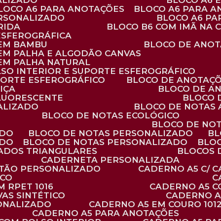
ALIZADO
BLOCO A6
BLOCO A6 PARA ANOTAÇÕES
BLOCO A6 PARA 
ERSONALIZADO
BLOCO A6 P
RIDA
BLOCO B6 COM IMÃ NA
ESFEROGRÁFICA
 EM BAMBU
BLOCO DE ANOT
 EM PALHA E ALGODÃO CANVAS
 EM PALHA NATURAL
LSO INTERIOR E SUPORTE ESFEROGRÁFICO
PORTE ESFEROGRÁFICO
BLOCO DE ANOTAÇ
IÇA
BLOCO DE A
FLUORESCENTE
BLOCO
ALIZADO
BLOCO DE NOTAS
BLOCO DE NOTAS ECOLÓGICO
BLOCO DE NO
ADO
BLOCO DE NOTAS PERSONALIZADO
B
ADO
BLOCO DE NOTAS PERSONALIZADO
BLO
VADOS TRIANGULARES
BLOCOS
CADERNETA PERSONALIZADA
RTÃO PERSONALIZADO
CADERNO A5 C/ 
ICO
 RPET 1016
CADERNO A5 
AS SINTÉTICO
CADERNO 
SONALIZADO
CADERNO A5 EM COURO 101
CADERNO A5 PARA ANOTAÇÕES