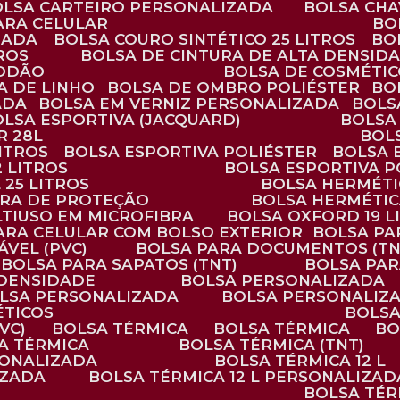
BOLSA CARTEIRO PERSONALIZADA
BOLSA CH
ARA CELULAR
B
ZADA
BOLSA COURO SINTÉTICO 25 LITROS
B
TROS
BOLSA DE CINTURA DE ALTA DENSID
GODÃO
BOLSA DE COSMÉTI
SA DE LINHO
BOLSA DE OMBRO POLIÉSTER
B
ADA
BOLSA EM VERNIZ PERSONALIZADA
BOL
BOLSA ESPORTIVA (JACQUARD)
BOLSA
R 28L
BOL
ITROS
BOLSA ESPORTIVA POLIÉSTER
BOLSA
2 LITROS
BOLSA ESPORTIVA P
 25 LITROS
BOLSA HERMÉTI
ARA DE PROTEÇÃO
BOLSA HERMÉTI
LTIUSO EM MICROFIBRA
BOLSA OXFORD 19 L
PARA CELULAR COM BOLSO EXTERIOR
BOLSA P
ÁVEL (PVC)
BOLSA PARA DOCUMENTOS (TN
BOLSA PARA SAPATOS (TNT)
BOLSA PA
 DENSIDADE
BOLSA PERSONALIZADA
OLSA PERSONALIZADA
BOLSA PERSONALIZ
ÉTICOS
BOLS
VC)
BOLSA TÉRMICA
BOLSA TÉRMICA
B
SA TÉRMICA
BOLSA TÉRMICA (TNT)
RSONALIZADA
BOLSA TÉRMICA 12 L
IZADA
BOLSA TÉRMICA 12 L PERSONALIZAD
BOLSA TÉ