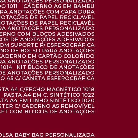
ARA ANOTAÇÕES PERSONALIZADO
O 1011
CADERNO A6 EM BAMBU
ARA ANOTAÇÕES COM CAPA DURA
NOTAÇÕES DE PAPEL RECICLAVÉL
NOTAÇÕES DE PAPEL RECICLAVÉL
ARA ANOTAÇÕES PERSONALIZADO
DERNO COM BLOCOS ADESIVADOS
COS DE ANOTAÇÕES ADESIVADOS
COM SUPORTE P/ ESFEROGRÁFICA
RNO DE BOLSO PARA ANOTAÇÕES
CADERNO EM CARTÃO COLORIDO
RA ANOTAÇÕES PERSONALIZADO
1014
KIT BLOCO DE ANOTAÇÕES
O DE ANOTAÇÕES PERSONALIZADO
NO A5 C/ CANETA ESFEROGRÁFICA
ASTA A4 C/FECHO MAGNÉTICO 1018
PASTA A4 EM C. SINTÉTICO 1022
STA A4 EM LINHO SINTÉTICO 1020
ÉSTER C/ CADERNO A5 REMOVÍVEL
AFT COM BLOCOS DE ANOTAÇÕES
BOLSA BABY BAG PERSONALIZADA