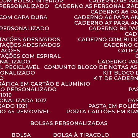
 COM BOLSO INTERIOR
CADERNO A5 P
 PERSONALIZADO
CADERNO A5 PERSONALIZAD
CADERNO A6 P
 COM CAPA DURA
CADERNO A6 PARA A
CADERNO A7 PARA A
 PERSONALIZADO
CADERNO B6 P
CA
TAÇÕES ADESIVADOS
CADERNO COM BLO
TAÇÕES ADESIVADOS
CADERNO 
TAÇÕES
CADE
TAÇÕES COM ESPIRAL
ONALIZADO
CADERNO PA
L RECICLAVÉL
CONJUNTO BLOCO DE NOTAS A5 
RSONALIZADO
KIT BLOC
DO
KIT DE CADER
RÁFICA EM CARTÃO E ALUMÍNIO
TÃO PERSONALIZADO
P
1019
SONALIZADA 1017
PA
ZADO 1021
PASTA EM POLI
NO A5 REMOVÍVEL
PORTA CARTÕES EM KR
BOLSAS PERSONALIZADAS
BOLSA
BOLSA À TIRACOLO