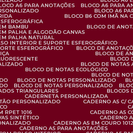
ALIZADO
BLOCO A6
BLOCO A6 PARA ANOTAÇÕES
BLOCO A6 PARA 
ERSONALIZADO
BLOCO A6 P
RIDA
BLOCO B6 COM IMÃ NA
ESFEROGRÁFICA
 EM BAMBU
BLOCO DE ANOT
 EM PALHA E ALGODÃO CANVAS
 EM PALHA NATURAL
LSO INTERIOR E SUPORTE ESFEROGRÁFICO
PORTE ESFEROGRÁFICO
BLOCO DE ANOTAÇ
IÇA
BLOCO DE A
FLUORESCENTE
BLOCO
ALIZADO
BLOCO DE NOTAS
BLOCO DE NOTAS ECOLÓGICO
BLOCO DE NO
ADO
BLOCO DE NOTAS PERSONALIZADO
B
ADO
BLOCO DE NOTAS PERSONALIZADO
BLO
VADOS TRIANGULARES
BLOCOS
CADERNETA PERSONALIZADA
RTÃO PERSONALIZADO
CADERNO A5 C/ 
ICO
 RPET 1016
CADERNO A5 
AS SINTÉTICO
CADERNO 
SONALIZADO
CADERNO A5 EM COURO 101
CADERNO A5 PARA ANOTAÇÕES