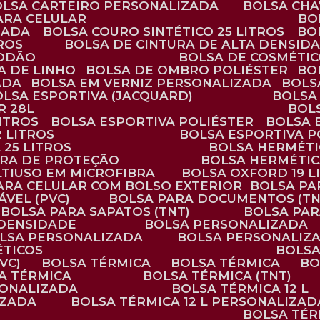
BOLSA CARTEIRO PERSONALIZADA
BOLSA CH
ARA CELULAR
B
ZADA
BOLSA COURO SINTÉTICO 25 LITROS
B
TROS
BOLSA DE CINTURA DE ALTA DENSID
GODÃO
BOLSA DE COSMÉTI
SA DE LINHO
BOLSA DE OMBRO POLIÉSTER
B
ADA
BOLSA EM VERNIZ PERSONALIZADA
BOL
BOLSA ESPORTIVA (JACQUARD)
BOLSA
R 28L
BOL
ITROS
BOLSA ESPORTIVA POLIÉSTER
BOLSA
2 LITROS
BOLSA ESPORTIVA P
 25 LITROS
BOLSA HERMÉTI
ARA DE PROTEÇÃO
BOLSA HERMÉTI
LTIUSO EM MICROFIBRA
BOLSA OXFORD 19 L
PARA CELULAR COM BOLSO EXTERIOR
BOLSA P
ÁVEL (PVC)
BOLSA PARA DOCUMENTOS (TN
BOLSA PARA SAPATOS (TNT)
BOLSA PA
 DENSIDADE
BOLSA PERSONALIZADA
OLSA PERSONALIZADA
BOLSA PERSONALIZ
ÉTICOS
BOLS
VC)
BOLSA TÉRMICA
BOLSA TÉRMICA
B
SA TÉRMICA
BOLSA TÉRMICA (TNT)
RSONALIZADA
BOLSA TÉRMICA 12 L
IZADA
BOLSA TÉRMICA 12 L PERSONALIZAD
BOLSA TÉ