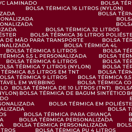
PVC LAMINADO
BOLSA TÉ
BOLSA TÉRMICA 16 LITROS (NYLON)
IZADA
BOLSA TÉR
RSONALIZADA
BOL
RSONALIZADA
BOL
LIZADA
BOLSA TÉRMICA 32 LITROS
IÉSTER
BOLSA TÉRMICA 36 LITROS POLIÉST
ALÇA DE MÃO PARA TRANSPORTE
BOLSA TÉ
SONALIZADA
BOLSA TÉRMICA 4L
BOLSA TÉRMICA 5 LITROS
BOLSA T
 TÉRMICA 5,5 L PERSONALIZADA
BOLSA TÉR
BOLSA TÉRMICA 6 LITROS
BOLSA TÉ
BOLSA TÉRMICA 7 LITROS (NYLON)
BOLSA TÉ
A TÉRMICA 8,5 LITROS EM TNT
BOLSA TÉR
BOLSA TÉRMICA 9 LITROS
BOLSA TÉRMICA 9,
STÁVEL EM WEBBING
BOLSA TÉRMICA C
PLO
BOLSA TÉRMICA DE 10 LITROS (TNT)
BOLS
(NYLON)
BOLSA TÉRMICA DE BAGUM SINTÉTICO
ADO
RSONALIZADA
BOLSA TÉRMICA EM POLIÉST
NALIZADA
BOLSA 
ROS
BOLSA TÉRMICA PARA CRIANÇA
DA
BOLSA TÉRMICA PERSONALIZADA
DA
BOLSA TÉRMICA PERSONALIZADA
BOL
LITROS
BOLSA TÉRMICA PU 4 LITROS