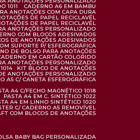
ARA ANOTAÇÕES PERSONALIZADO
O 1011
CADERNO A6 EM BAMBU
ARA ANOTAÇÕES COM CAPA DURA
NOTAÇÕES DE PAPEL RECICLAVÉL
NOTAÇÕES DE PAPEL RECICLAVÉL
ARA ANOTAÇÕES PERSONALIZADO
DERNO COM BLOCOS ADESIVADOS
COS DE ANOTAÇÕES ADESIVADOS
COM SUPORTE P/ ESFEROGRÁFICA
RNO DE BOLSO PARA ANOTAÇÕES
CADERNO EM CARTÃO COLORIDO
RA ANOTAÇÕES PERSONALIZADO
1014
KIT BLOCO DE ANOTAÇÕES
O DE ANOTAÇÕES PERSONALIZADO
NO A5 C/ CANETA ESFEROGRÁFICA
ASTA A4 C/FECHO MAGNÉTICO 1018
PASTA A4 EM C. SINTÉTICO 1022
STA A4 EM LINHO SINTÉTICO 1020
ÉSTER C/ CADERNO A5 REMOVÍVEL
AFT COM BLOCOS DE ANOTAÇÕES
BOLSA BABY BAG PERSONALIZADA