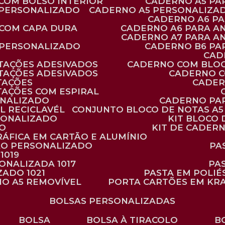
 COM BOLSO INTERIOR
CADERNO A5 P
 PERSONALIZADO
CADERNO A5 PERSONALIZAD
CADERNO A6 P
 COM CAPA DURA
CADERNO A6 PARA A
CADERNO A7 PARA A
 PERSONALIZADO
CADERNO B6 P
CA
TAÇÕES ADESIVADOS
CADERNO COM BLO
TAÇÕES ADESIVADOS
CADERNO 
TAÇÕES
CADE
TAÇÕES COM ESPIRAL
ONALIZADO
CADERNO PA
L RECICLAVÉL
CONJUNTO BLOCO DE NOTAS A5 
RSONALIZADO
KIT BLOC
DO
KIT DE CADER
RÁFICA EM CARTÃO E ALUMÍNIO
TÃO PERSONALIZADO
P
1019
SONALIZADA 1017
PA
ZADO 1021
PASTA EM POLI
NO A5 REMOVÍVEL
PORTA CARTÕES EM KR
BOLSAS PERSONALIZADAS
BOLSA
BOLSA À TIRACOLO