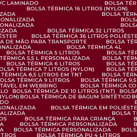
PVC LAMINADO
BOLSA TÉ
BOLSA TÉRMICA 16 LITROS (NYLON)
IZADA
BOLSA TÉR
RSONALIZADA
BOL
RSONALIZADA
BOL
LIZADA
BOLSA TÉRMICA 32 LITROS
IÉSTER
BOLSA TÉRMICA 36 LITROS POLIÉST
ALÇA DE MÃO PARA TRANSPORTE
BOLSA TÉ
SONALIZADA
BOLSA TÉRMICA 4L
BOLSA TÉRMICA 5 LITROS
BOLSA T
 TÉRMICA 5,5 L PERSONALIZADA
BOLSA TÉR
BOLSA TÉRMICA 6 LITROS
BOLSA TÉ
BOLSA TÉRMICA 7 LITROS (NYLON)
BOLSA TÉ
A TÉRMICA 8,5 LITROS EM TNT
BOLSA TÉR
BOLSA TÉRMICA 9 LITROS
BOLSA TÉRMICA 9,
STÁVEL EM WEBBING
BOLSA TÉRMICA C
PLO
BOLSA TÉRMICA DE 10 LITROS (TNT)
BOLS
(NYLON)
BOLSA TÉRMICA DE BAGUM SINTÉTICO
ADO
RSONALIZADA
BOLSA TÉRMICA EM POLIÉST
NALIZADA
BOLSA 
ROS
BOLSA TÉRMICA PARA CRIANÇA
DA
BOLSA TÉRMICA PERSONALIZADA
DA
BOLSA TÉRMICA PERSONALIZADA
BOL
LITROS
BOLSA TÉRMICA PU 4 LITROS