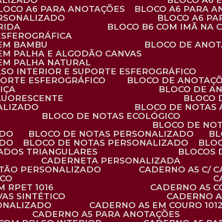
ALIZADO
BLOCO A6
BLOCO A6 PARA ANOTAÇÕES
BLOCO A6 PARA 
ERSONALIZADO
BLOCO A6 P
RIDA
BLOCO B6 COM IMÃ NA
ESFEROGRÁFICA
 EM BAMBU
BLOCO DE ANOT
 EM PALHA E ALGODÃO CANVAS
 EM PALHA NATURAL
LSO INTERIOR E SUPORTE ESFEROGRÁFICO
PORTE ESFEROGRÁFICO
BLOCO DE ANOTAÇ
IÇA
BLOCO DE A
FLUORESCENTE
BLOCO
ALIZADO
BLOCO DE NOTAS
BLOCO DE NOTAS ECOLÓGICO
BLOCO DE NO
ADO
BLOCO DE NOTAS PERSONALIZADO
B
ADO
BLOCO DE NOTAS PERSONALIZADO
BLO
VADOS TRIANGULARES
BLOCOS
CADERNETA PERSONALIZADA
RTÃO PERSONALIZADO
CADERNO A5 C/ 
ICO
 RPET 1016
CADERNO A5 
AS SINTÉTICO
CADERNO 
SONALIZADO
CADERNO A5 EM COURO 101
CADERNO A5 PARA ANOTAÇÕES