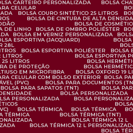
BOLSA CARTEIRO PERSONALIZADA
BOLSA CH
ARA CELULAR
B
ZADA
BOLSA COURO SINTÉTICO 25 LITROS
B
TROS
BOLSA DE CINTURA DE ALTA DENSID
GODÃO
BOLSA DE COSMÉTI
SA DE LINHO
BOLSA DE OMBRO POLIÉSTER
B
ADA
BOLSA EM VERNIZ PERSONALIZADA
BOL
BOLSA ESPORTIVA (JACQUARD)
BOLSA
R 28L
BOL
ITROS
BOLSA ESPORTIVA POLIÉSTER
BOLSA
2 LITROS
BOLSA ESPORTIVA P
 25 LITROS
BOLSA HERMÉTI
ARA DE PROTEÇÃO
BOLSA HERMÉTI
LTIUSO EM MICROFIBRA
BOLSA OXFORD 19 L
PARA CELULAR COM BOLSO EXTERIOR
BOLSA P
ÁVEL (PVC)
BOLSA PARA DOCUMENTOS (TN
BOLSA PARA SAPATOS (TNT)
BOLSA PA
 DENSIDADE
BOLSA PERSONALIZADA
OLSA PERSONALIZADA
BOLSA PERSONALIZ
ÉTICOS
BOLS
VC)
BOLSA TÉRMICA
BOLSA TÉRMICA
B
SA TÉRMICA
BOLSA TÉRMICA (TNT)
RSONALIZADA
BOLSA TÉRMICA 12 L
IZADA
BOLSA TÉRMICA 12 L PERSONALIZAD
BOLSA TÉ