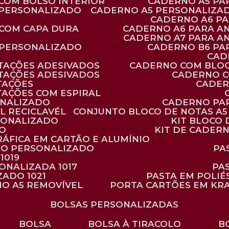
 COM BOLSO INTERIOR
CADERNO A5 P
 PERSONALIZADO
CADERNO A5 PERSONALIZAD
CADERNO A6 P
 COM CAPA DURA
CADERNO A6 PARA A
CADERNO A7 PARA A
 PERSONALIZADO
CADERNO B6 P
CA
TAÇÕES ADESIVADOS
CADERNO COM BLO
TAÇÕES ADESIVADOS
CADERNO 
TAÇÕES
CADE
TAÇÕES COM ESPIRAL
ONALIZADO
CADERNO PA
L RECICLAVÉL
CONJUNTO BLOCO DE NOTAS A5 
RSONALIZADO
KIT BLOC
DO
KIT DE CADER
RÁFICA EM CARTÃO E ALUMÍNIO
TÃO PERSONALIZADO
P
1019
SONALIZADA 1017
PA
ZADO 1021
PASTA EM POLI
NO A5 REMOVÍVEL
PORTA CARTÕES EM KR
BOLSAS PERSONALIZADAS
BOLSA
BOLSA À TIRACOLO