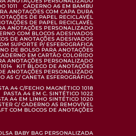
ARA ANOTAÇÕES PERSONALIZADO
O 1011
CADERNO A6 EM BAMBU
ARA ANOTAÇÕES COM CAPA DURA
NOTAÇÕES DE PAPEL RECICLAVÉL
NOTAÇÕES DE PAPEL RECICLAVÉL
ARA ANOTAÇÕES PERSONALIZADO
DERNO COM BLOCOS ADESIVADOS
COS DE ANOTAÇÕES ADESIVADOS
COM SUPORTE P/ ESFEROGRÁFICA
RNO DE BOLSO PARA ANOTAÇÕES
CADERNO EM CARTÃO COLORIDO
RA ANOTAÇÕES PERSONALIZADO
1014
KIT BLOCO DE ANOTAÇÕES
O DE ANOTAÇÕES PERSONALIZADO
NO A5 C/ CANETA ESFEROGRÁFICA
ASTA A4 C/FECHO MAGNÉTICO 1018
PASTA A4 EM C. SINTÉTICO 1022
STA A4 EM LINHO SINTÉTICO 1020
ÉSTER C/ CADERNO A5 REMOVÍVEL
AFT COM BLOCOS DE ANOTAÇÕES
BOLSA BABY BAG PERSONALIZADA