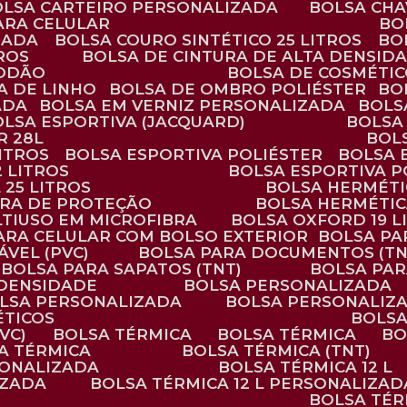
BOLSA CARTEIRO PERSONALIZADA
BOLSA CH
ARA CELULAR
B
ZADA
BOLSA COURO SINTÉTICO 25 LITROS
B
TROS
BOLSA DE CINTURA DE ALTA DENSID
GODÃO
BOLSA DE COSMÉTI
SA DE LINHO
BOLSA DE OMBRO POLIÉSTER
B
ADA
BOLSA EM VERNIZ PERSONALIZADA
BOL
BOLSA ESPORTIVA (JACQUARD)
BOLSA
R 28L
BOL
ITROS
BOLSA ESPORTIVA POLIÉSTER
BOLSA
2 LITROS
BOLSA ESPORTIVA P
 25 LITROS
BOLSA HERMÉTI
ARA DE PROTEÇÃO
BOLSA HERMÉTI
LTIUSO EM MICROFIBRA
BOLSA OXFORD 19 L
PARA CELULAR COM BOLSO EXTERIOR
BOLSA P
ÁVEL (PVC)
BOLSA PARA DOCUMENTOS (TN
BOLSA PARA SAPATOS (TNT)
BOLSA PA
 DENSIDADE
BOLSA PERSONALIZADA
OLSA PERSONALIZADA
BOLSA PERSONALIZ
ÉTICOS
BOLS
VC)
BOLSA TÉRMICA
BOLSA TÉRMICA
B
SA TÉRMICA
BOLSA TÉRMICA (TNT)
RSONALIZADA
BOLSA TÉRMICA 12 L
IZADA
BOLSA TÉRMICA 12 L PERSONALIZAD
BOLSA TÉ