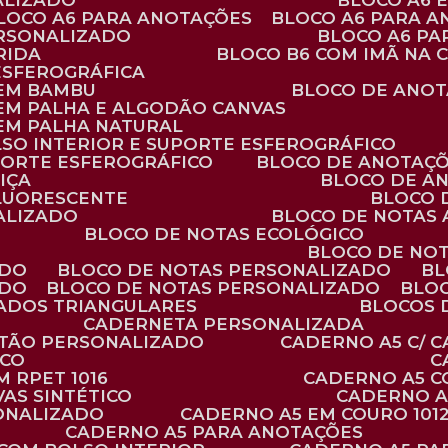
ALIZADO
BLOCO A6
BLOCO A6 PARA ANOTAÇÕES
BLOCO A6 PARA 
ERSONALIZADO
BLOCO A6 P
RIDA
BLOCO B6 COM IMÃ NA
ESFEROGRÁFICA
 EM BAMBU
BLOCO DE ANOT
 EM PALHA E ALGODÃO CANVAS
 EM PALHA NATURAL
LSO INTERIOR E SUPORTE ESFEROGRÁFICO
PORTE ESFEROGRÁFICO
BLOCO DE ANOTAÇ
IÇA
BLOCO DE A
FLUORESCENTE
BLOCO
ALIZADO
BLOCO DE NOTAS
BLOCO DE NOTAS ECOLÓGICO
BLOCO DE NO
ADO
BLOCO DE NOTAS PERSONALIZADO
B
ADO
BLOCO DE NOTAS PERSONALIZADO
BLO
VADOS TRIANGULARES
BLOCOS
CADERNETA PERSONALIZADA
RTÃO PERSONALIZADO
CADERNO A5 C/ 
ICO
 RPET 1016
CADERNO A5 
AS SINTÉTICO
CADERNO 
SONALIZADO
CADERNO A5 EM COURO 101
CADERNO A5 PARA ANOTAÇÕES