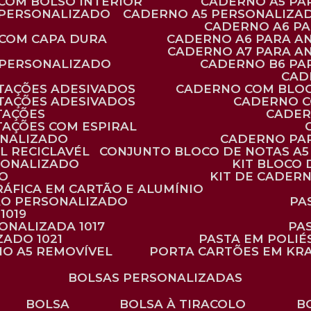
 COM BOLSO INTERIOR
CADERNO A5 P
 PERSONALIZADO
CADERNO A5 PERSONALIZAD
CADERNO A6 P
 COM CAPA DURA
CADERNO A6 PARA A
CADERNO A7 PARA A
 PERSONALIZADO
CADERNO B6 P
CA
TAÇÕES ADESIVADOS
CADERNO COM BLO
TAÇÕES ADESIVADOS
CADERNO 
TAÇÕES
CADE
TAÇÕES COM ESPIRAL
ONALIZADO
CADERNO PA
L RECICLAVÉL
CONJUNTO BLOCO DE NOTAS A5 
RSONALIZADO
KIT BLOC
DO
KIT DE CADER
RÁFICA EM CARTÃO E ALUMÍNIO
TÃO PERSONALIZADO
P
1019
SONALIZADA 1017
PA
ZADO 1021
PASTA EM POLI
NO A5 REMOVÍVEL
PORTA CARTÕES EM KR
BOLSAS PERSONALIZADAS
BOLSA
BOLSA À TIRACOLO