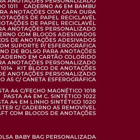
ARA ANOTAÇÕES PERSONALIZADO
O 1011
CADERNO A6 EM BAMBU
ARA ANOTAÇÕES COM CAPA DURA
NOTAÇÕES DE PAPEL RECICLAVÉL
NOTAÇÕES DE PAPEL RECICLAVÉL
ARA ANOTAÇÕES PERSONALIZADO
DERNO COM BLOCOS ADESIVADOS
COS DE ANOTAÇÕES ADESIVADOS
COM SUPORTE P/ ESFEROGRÁFICA
RNO DE BOLSO PARA ANOTAÇÕES
CADERNO EM CARTÃO COLORIDO
RA ANOTAÇÕES PERSONALIZADO
1014
KIT BLOCO DE ANOTAÇÕES
O DE ANOTAÇÕES PERSONALIZADO
NO A5 C/ CANETA ESFEROGRÁFICA
ASTA A4 C/FECHO MAGNÉTICO 1018
PASTA A4 EM C. SINTÉTICO 1022
STA A4 EM LINHO SINTÉTICO 1020
ÉSTER C/ CADERNO A5 REMOVÍVEL
AFT COM BLOCOS DE ANOTAÇÕES
BOLSA BABY BAG PERSONALIZADA