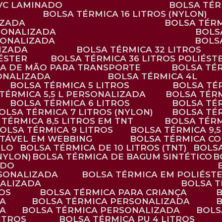
PVC LAMINADO
BOLSA TÉ
BOLSA TÉRMICA 16 LITROS (NYLON)
IZADA
BOLSA TÉR
RSONALIZADA
BOL
RSONALIZADA
BOL
LIZADA
BOLSA TÉRMICA 32 LITROS
IÉSTER
BOLSA TÉRMICA 36 LITROS POLIÉST
ALÇA DE MÃO PARA TRANSPORTE
BOLSA TÉ
SONALIZADA
BOLSA TÉRMICA 4L
BOLSA TÉRMICA 5 LITROS
BOLSA T
 TÉRMICA 5,5 L PERSONALIZADA
BOLSA TÉR
BOLSA TÉRMICA 6 LITROS
BOLSA TÉ
BOLSA TÉRMICA 7 LITROS (NYLON)
BOLSA TÉ
A TÉRMICA 8,5 LITROS EM TNT
BOLSA TÉR
BOLSA TÉRMICA 9 LITROS
BOLSA TÉRMICA 9,
STÁVEL EM WEBBING
BOLSA TÉRMICA C
PLO
BOLSA TÉRMICA DE 10 LITROS (TNT)
BOLS
(NYLON)
BOLSA TÉRMICA DE BAGUM SINTÉTICO
ADO
RSONALIZADA
BOLSA TÉRMICA EM POLIÉST
NALIZADA
BOLSA 
ROS
BOLSA TÉRMICA PARA CRIANÇA
DA
BOLSA TÉRMICA PERSONALIZADA
DA
BOLSA TÉRMICA PERSONALIZADA
BOL
LITROS
BOLSA TÉRMICA PU 4 LITROS