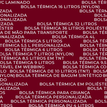
PVC LAMINADO
BOLSA TÉ
BOLSA TÉRMICA 16 LITROS (NYLON)
IZADA
BOLSA TÉR
RSONALIZADA
BOL
RSONALIZADA
BOL
LIZADA
BOLSA TÉRMICA 32 LITROS
IÉSTER
BOLSA TÉRMICA 36 LITROS POLIÉST
ALÇA DE MÃO PARA TRANSPORTE
BOLSA TÉ
SONALIZADA
BOLSA TÉRMICA 4L
BOLSA TÉRMICA 5 LITROS
BOLSA T
 TÉRMICA 5,5 L PERSONALIZADA
BOLSA TÉR
BOLSA TÉRMICA 6 LITROS
BOLSA TÉ
BOLSA TÉRMICA 7 LITROS (NYLON)
BOLSA TÉ
A TÉRMICA 8,5 LITROS EM TNT
BOLSA TÉR
BOLSA TÉRMICA 9 LITROS
BOLSA TÉRMICA 9,
STÁVEL EM WEBBING
BOLSA TÉRMICA C
PLO
BOLSA TÉRMICA DE 10 LITROS (TNT)
BOLS
(NYLON)
BOLSA TÉRMICA DE BAGUM SINTÉTICO
ADO
RSONALIZADA
BOLSA TÉRMICA EM POLIÉST
NALIZADA
BOLSA 
ROS
BOLSA TÉRMICA PARA CRIANÇA
DA
BOLSA TÉRMICA PERSONALIZADA
DA
BOLSA TÉRMICA PERSONALIZADA
BOL
LITROS
BOLSA TÉRMICA PU 4 LITROS