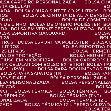
BOLSA CARTEIRO PERSONALIZADA
BOLSA CH
ARA CELULAR
B
ZADA
BOLSA COURO SINTÉTICO 25 LITROS
B
TROS
BOLSA DE CINTURA DE ALTA DENSID
GODÃO
BOLSA DE COSMÉTI
SA DE LINHO
BOLSA DE OMBRO POLIÉSTER
B
ADA
BOLSA EM VERNIZ PERSONALIZADA
BOL
BOLSA ESPORTIVA (JACQUARD)
BOLSA
R 28L
BOL
ITROS
BOLSA ESPORTIVA POLIÉSTER
BOLSA
2 LITROS
BOLSA ESPORTIVA P
 25 LITROS
BOLSA HERMÉTI
ARA DE PROTEÇÃO
BOLSA HERMÉTI
LTIUSO EM MICROFIBRA
BOLSA OXFORD 19 L
PARA CELULAR COM BOLSO EXTERIOR
BOLSA P
ÁVEL (PVC)
BOLSA PARA DOCUMENTOS (TN
BOLSA PARA SAPATOS (TNT)
BOLSA PA
 DENSIDADE
BOLSA PERSONALIZADA
OLSA PERSONALIZADA
BOLSA PERSONALIZ
ÉTICOS
BOLS
VC)
BOLSA TÉRMICA
BOLSA TÉRMICA
B
SA TÉRMICA
BOLSA TÉRMICA (TNT)
RSONALIZADA
BOLSA TÉRMICA 12 L
IZADA
BOLSA TÉRMICA 12 L PERSONALIZAD
BOLSA TÉ