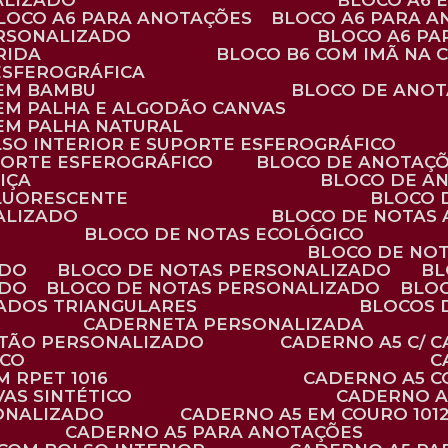
ALIZADO
BLOCO A6
BLOCO A6 PARA ANOTAÇÕES
BLOCO A6 PARA 
ERSONALIZADO
BLOCO A6 P
RIDA
BLOCO B6 COM IMÃ NA
ESFEROGRÁFICA
 EM BAMBU
BLOCO DE ANOT
 EM PALHA E ALGODÃO CANVAS
 EM PALHA NATURAL
LSO INTERIOR E SUPORTE ESFEROGRÁFICO
PORTE ESFEROGRÁFICO
BLOCO DE ANOTAÇ
IÇA
BLOCO DE A
FLUORESCENTE
BLOCO
ALIZADO
BLOCO DE NOTAS
BLOCO DE NOTAS ECOLÓGICO
BLOCO DE NO
ADO
BLOCO DE NOTAS PERSONALIZADO
B
ADO
BLOCO DE NOTAS PERSONALIZADO
BLO
VADOS TRIANGULARES
BLOCOS
CADERNETA PERSONALIZADA
RTÃO PERSONALIZADO
CADERNO A5 C/ 
ICO
 RPET 1016
CADERNO A5 
AS SINTÉTICO
CADERNO 
SONALIZADO
CADERNO A5 EM COURO 101
CADERNO A5 PARA ANOTAÇÕES