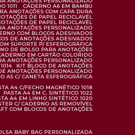
ARA ANOTAÇÕES PERSONALIZADO
O 1011
CADERNO A6 EM BAMBU
ARA ANOTAÇÕES COM CAPA DURA
NOTAÇÕES DE PAPEL RECICLAVÉL
NOTAÇÕES DE PAPEL RECICLAVÉL
ARA ANOTAÇÕES PERSONALIZADO
DERNO COM BLOCOS ADESIVADOS
COS DE ANOTAÇÕES ADESIVADOS
COM SUPORTE P/ ESFEROGRÁFICA
RNO DE BOLSO PARA ANOTAÇÕES
CADERNO EM CARTÃO COLORIDO
RA ANOTAÇÕES PERSONALIZADO
1014
KIT BLOCO DE ANOTAÇÕES
O DE ANOTAÇÕES PERSONALIZADO
NO A5 C/ CANETA ESFEROGRÁFICA
ASTA A4 C/FECHO MAGNÉTICO 1018
PASTA A4 EM C. SINTÉTICO 1022
STA A4 EM LINHO SINTÉTICO 1020
ÉSTER C/ CADERNO A5 REMOVÍVEL
AFT COM BLOCOS DE ANOTAÇÕES
BOLSA BABY BAG PERSONALIZADA