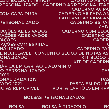
 COM BOLSO INTERIOR
CADERNO A5 P
 PERSONALIZADO
CADERNO A5 PERSONALIZAD
CADERNO A6 P
 COM CAPA DURA
CADERNO A6 PARA A
CADERNO A7 PARA A
 PERSONALIZADO
CADERNO B6 P
CA
TAÇÕES ADESIVADOS
CADERNO COM BLO
TAÇÕES ADESIVADOS
CADERNO 
TAÇÕES
CADE
TAÇÕES COM ESPIRAL
ONALIZADO
CADERNO PA
L RECICLAVÉL
CONJUNTO BLOCO DE NOTAS A5 
RSONALIZADO
KIT BLOC
DO
KIT DE CADER
RÁFICA EM CARTÃO E ALUMÍNIO
TÃO PERSONALIZADO
P
1019
SONALIZADA 1017
PA
ZADO 1021
PASTA EM POLI
NO A5 REMOVÍVEL
PORTA CARTÕES EM KR
BOLSAS PERSONALIZADAS
BOLSA
BOLSA À TIRACOLO