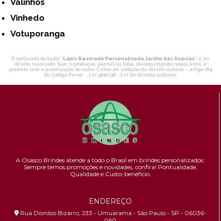
Valinhos
Vinhedo
Votuporanga
O conteúdo do texto "
Lápis Resinado Personalizada Jardim das Acácias
" é de
direito reservado. Sua reprodução, parcial ou total, mesmo citando nossos links, é
proibida sem a autorização do autor. Crime de violação de direito autoral – artigo 184
do Código Penal –
Lei 9610/98 - Lei de direitos autorais
.
A Osasco Brindes atende a todo o Brasil em brindes personalizados.
Sempre temos promoções e novidades,
confira!
Pontualidade,
Qualidade e Custo-benefício.
ENDEREÇO
Rua Dionísio Bizarro, 233 - Umuarama - São Paulo - SP - 06036-
060