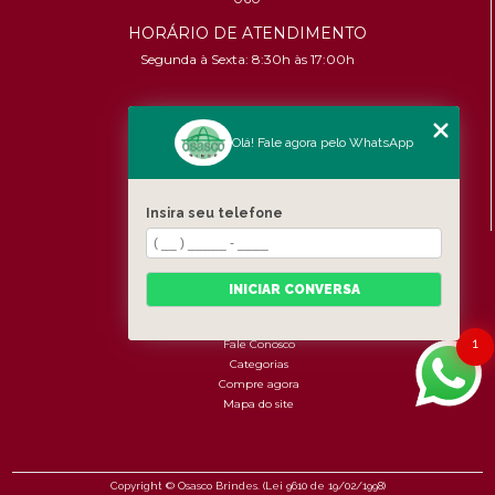
HORÁRIO DE ATENDIMENTO
Segunda à Sexta: 8:30h às 17:00h
CONTATOS
Olá! Fale agora pelo WhatsApp
(11) 96456-9619
contato@osascobrindes.com.br
CNPJ:
26.434.153/0001-30
Insira seu telefone
MENU
Home
INICIAR CONVERSA
Quem somos
Produtos
1
Fale Conosco
Categorias
Compre agora
Mapa do site
Copyright © Osasco Brindes. (Lei 9610 de 19/02/1998)