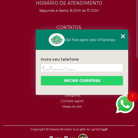
HORÁRIO DE ATENDIMENTO
Segunda à Sexta: 8:30h às 17:00h
CONTATOS
(11) 96456-9619
Olá! Fale agora pelo WhatsApp
contato@osascobrindes.com.br
CNPJ:
26.434.153/0001-30
Insira seu telefone
MENU
Home
Quem somos
INICIAR CONVERSA
Produtos
Fale Conosco
Categorias
1
Compre agora
Mapa do site
Copyright © Osasco Brindes. (Lei 9610 de 19/02/1998)