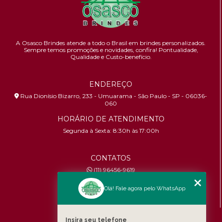
A Osasco Brindes atende a todo o Brasil em brindes personalizados.
Sempre temos promoções e novidades,
confira!
Pontualidade,
Qualidade e Custo-benefício.
ENDEREÇO
Rua Dionísio Bizarro, 233 - Umuarama - São Paulo - SP - 06036-
060
HORÁRIO DE ATENDIMENTO
Segunda à Sexta: 8:30h às 17:00h
CONTATOS
(11) 96456-9619
contato@osascobrindes.com.br
Olá! Fale agora pelo WhatsApp
CNPJ:
26.434.153/0001-30
MENU
Insira seu telefone