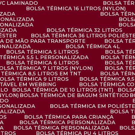
PVC LAMINADO
BOLSA TÉ
BOLSA TÉRMICA 16 LITROS (NYLON)
IZADA
BOLSA TÉR
RSONALIZADA
BOL
RSONALIZADA
BOL
LIZADA
BOLSA TÉRMICA 32 LITROS
IÉSTER
BOLSA TÉRMICA 36 LITROS POLIÉST
ALÇA DE MÃO PARA TRANSPORTE
BOLSA TÉ
SONALIZADA
BOLSA TÉRMICA 4L
BOLSA TÉRMICA 5 LITROS
BOLSA T
 TÉRMICA 5,5 L PERSONALIZADA
BOLSA TÉR
BOLSA TÉRMICA 6 LITROS
BOLSA TÉ
BOLSA TÉRMICA 7 LITROS (NYLON)
BOLSA TÉ
A TÉRMICA 8,5 LITROS EM TNT
BOLSA TÉR
BOLSA TÉRMICA 9 LITROS
BOLSA TÉRMICA 9,
STÁVEL EM WEBBING
BOLSA TÉRMICA C
PLO
BOLSA TÉRMICA DE 10 LITROS (TNT)
BOLS
(NYLON)
BOLSA TÉRMICA DE BAGUM SINTÉTICO
ADO
RSONALIZADA
BOLSA TÉRMICA EM POLIÉST
NALIZADA
BOLSA 
ROS
BOLSA TÉRMICA PARA CRIANÇA
DA
BOLSA TÉRMICA PERSONALIZADA
DA
BOLSA TÉRMICA PERSONALIZADA
BOL
LITROS
BOLSA TÉRMICA PU 4 LITROS