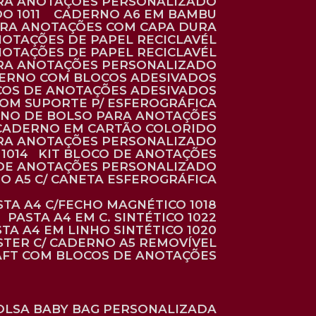
ARA ANOTAÇÕES PERSONALIZADO
O 1011
CADERNO A6 EM BAMBU
ARA ANOTAÇÕES COM CAPA DURA
NOTAÇÕES DE PAPEL RECICLAVÉL
NOTAÇÕES DE PAPEL RECICLAVÉL
ARA ANOTAÇÕES PERSONALIZADO
DERNO COM BLOCOS ADESIVADOS
COS DE ANOTAÇÕES ADESIVADOS
COM SUPORTE P/ ESFEROGRÁFICA
RNO DE BOLSO PARA ANOTAÇÕES
CADERNO EM CARTÃO COLORIDO
RA ANOTAÇÕES PERSONALIZADO
1014
KIT BLOCO DE ANOTAÇÕES
O DE ANOTAÇÕES PERSONALIZADO
NO A5 C/ CANETA ESFEROGRÁFICA
ASTA A4 C/FECHO MAGNÉTICO 1018
PASTA A4 EM C. SINTÉTICO 1022
STA A4 EM LINHO SINTÉTICO 1020
ÉSTER C/ CADERNO A5 REMOVÍVEL
AFT COM BLOCOS DE ANOTAÇÕES
BOLSA BABY BAG PERSONALIZADA