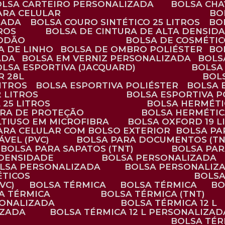
BOLSA CARTEIRO PERSONALIZADA
BOLSA CH
ARA CELULAR
B
ZADA
BOLSA COURO SINTÉTICO 25 LITROS
B
TROS
BOLSA DE CINTURA DE ALTA DENSID
GODÃO
BOLSA DE COSMÉTI
SA DE LINHO
BOLSA DE OMBRO POLIÉSTER
B
ADA
BOLSA EM VERNIZ PERSONALIZADA
BOL
BOLSA ESPORTIVA (JACQUARD)
BOLSA
R 28L
BOL
ITROS
BOLSA ESPORTIVA POLIÉSTER
BOLSA
2 LITROS
BOLSA ESPORTIVA P
 25 LITROS
BOLSA HERMÉTI
ARA DE PROTEÇÃO
BOLSA HERMÉTI
LTIUSO EM MICROFIBRA
BOLSA OXFORD 19 L
PARA CELULAR COM BOLSO EXTERIOR
BOLSA P
ÁVEL (PVC)
BOLSA PARA DOCUMENTOS (TN
BOLSA PARA SAPATOS (TNT)
BOLSA PA
 DENSIDADE
BOLSA PERSONALIZADA
OLSA PERSONALIZADA
BOLSA PERSONALIZ
ÉTICOS
BOLS
VC)
BOLSA TÉRMICA
BOLSA TÉRMICA
B
SA TÉRMICA
BOLSA TÉRMICA (TNT)
RSONALIZADA
BOLSA TÉRMICA 12 L
IZADA
BOLSA TÉRMICA 12 L PERSONALIZAD
BOLSA TÉ