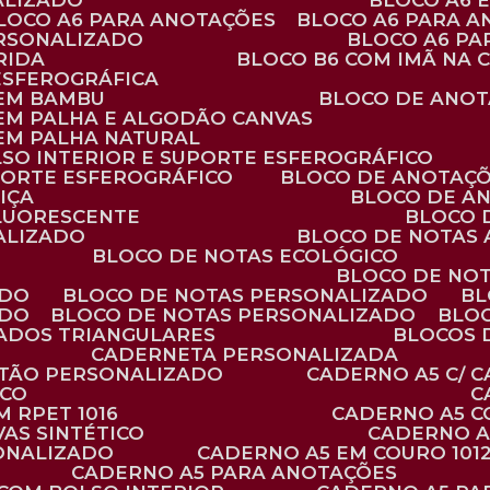
ALIZADO
BLOCO A6
BLOCO A6 PARA ANOTAÇÕES
BLOCO A6 PARA 
ERSONALIZADO
BLOCO A6 P
RIDA
BLOCO B6 COM IMÃ NA
ESFEROGRÁFICA
 EM BAMBU
BLOCO DE ANOT
 EM PALHA E ALGODÃO CANVAS
 EM PALHA NATURAL
LSO INTERIOR E SUPORTE ESFEROGRÁFICO
PORTE ESFEROGRÁFICO
BLOCO DE ANOTAÇ
IÇA
BLOCO DE A
FLUORESCENTE
BLOCO
ALIZADO
BLOCO DE NOTAS
BLOCO DE NOTAS ECOLÓGICO
BLOCO DE NO
ADO
BLOCO DE NOTAS PERSONALIZADO
B
ADO
BLOCO DE NOTAS PERSONALIZADO
BLO
VADOS TRIANGULARES
BLOCOS
CADERNETA PERSONALIZADA
RTÃO PERSONALIZADO
CADERNO A5 C/ 
ICO
 RPET 1016
CADERNO A5 
AS SINTÉTICO
CADERNO 
SONALIZADO
CADERNO A5 EM COURO 101
CADERNO A5 PARA ANOTAÇÕES