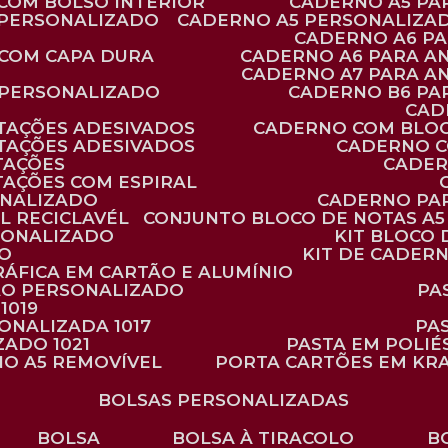
 COM BOLSO INTERIOR
CADERNO A5 P
 PERSONALIZADO
CADERNO A5 PERSONALIZAD
CADERNO A6 P
 COM CAPA DURA
CADERNO A6 PARA A
CADERNO A7 PARA A
 PERSONALIZADO
CADERNO B6 P
CA
TAÇÕES ADESIVADOS
CADERNO COM BLO
TAÇÕES ADESIVADOS
CADERNO 
TAÇÕES
CADE
TAÇÕES COM ESPIRAL
ONALIZADO
CADERNO PA
L RECICLAVÉL
CONJUNTO BLOCO DE NOTAS A5 
RSONALIZADO
KIT BLOC
DO
KIT DE CADER
RÁFICA EM CARTÃO E ALUMÍNIO
TÃO PERSONALIZADO
P
1019
SONALIZADA 1017
PA
ZADO 1021
PASTA EM POLI
NO A5 REMOVÍVEL
PORTA CARTÕES EM KR
BOLSAS PERSONALIZADAS
BOLSA
BOLSA À TIRACOLO