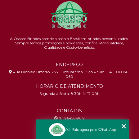
A Osasco Brindes atende a todo o Brasil em brindes personalizados.
Sempre temos promoções e novidades,
confira!
Pontualidade,
Qualidade e Custo-benefício.
ENDEREÇO
Rua Dionísio Bizarro, 233 - Umuarama - São Paulo - SP - 06036-
060
HORÁRIO DE ATENDIMENTO
Segunda à Sexta: 8:30h às 17:00h
CONTATOS
(11) 96456-9619
contato@osascobrindes.com.br
Olá! Fale agora pelo WhatsApp
CNPJ:
26.434.153/0001-30