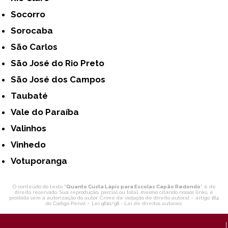
Socorro
Sorocaba
São Carlos
São José do Rio Preto
São José dos Campos
Taubaté
Vale do Paraíba
Valinhos
Vinhedo
Votuporanga
O conteúdo do texto "
Quanto Custa Lápis para Escolas Capão Redondo
" é de
direito reservado. Sua reprodução, parcial ou total, mesmo citando nossos links, é
proibida sem a autorização do autor. Crime de violação de direito autoral – artigo 184
do Código Penal –
Lei 9610/98 - Lei de direitos autorais
.