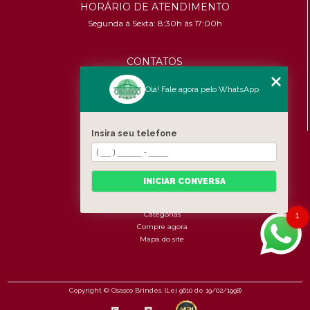
HORÁRIO DE ATENDIMENTO
Segunda à Sexta: 8:30h às 17:00h
CONTATOS
(11) 96456-9619
Olá! Fale agora pelo WhatsApp
contato@osascobrindes.com.br
CNPJ:
26.434.153/0001-30
Insira seu telefone
MENU
Home
Quem somos
INICIAR CONVERSA
Produtos
Fale Conosco
Categorias
1
Compre agora
Mapa do site
Copyright © Osasco Brindes. (Lei 9610 de 19/02/1998)