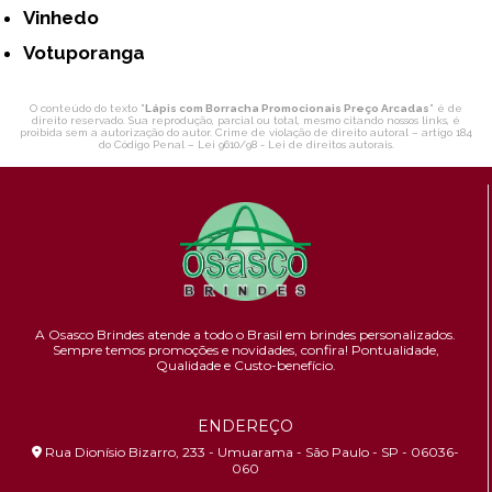
Vinhedo
Votuporanga
O conteúdo do texto "
Lápis com Borracha Promocionais Preço Arcadas
" é de
direito reservado. Sua reprodução, parcial ou total, mesmo citando nossos links, é
proibida sem a autorização do autor. Crime de violação de direito autoral – artigo 184
do Código Penal –
Lei 9610/98 - Lei de direitos autorais
.
A Osasco Brindes atende a todo o Brasil em brindes personalizados.
Sempre temos promoções e novidades,
confira!
Pontualidade,
Qualidade e Custo-benefício.
ENDEREÇO
Rua Dionísio Bizarro, 233 - Umuarama - São Paulo - SP - 06036-
060